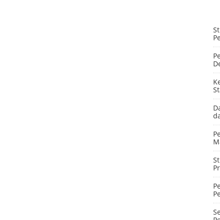
S
P
Pe
De
K
St
Da
d
P
M
S
P
Pe
P
Se
P