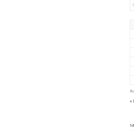
A
«
s