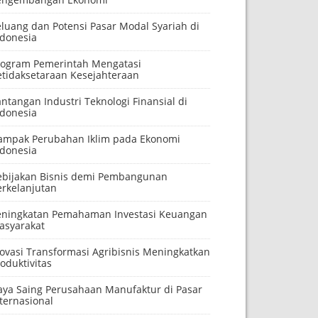
eluang dan Potensi Pasar Modal Syariah di
ndonesia
rogram Pemerintah Mengatasi
etidaksetaraan Kesejahteraan
ntangan Industri Teknologi Finansial di
ndonesia
ampak Perubahan Iklim pada Ekonomi
ndonesia
ebijakan Bisnis demi Pembangunan
erkelanjutan
eningkatan Pemahaman Investasi Keuangan
asyarakat
novasi Transformasi Agribisnis Meningkatkan
oduktivitas
aya Saing Perusahaan Manufaktur di Pasar
ternasional