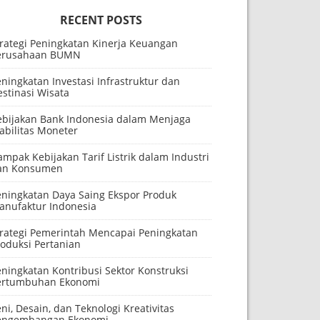
RECENT POSTS
trategi Peningkatan Kinerja Keuangan
erusahaan BUMN
ningkatan Investasi Infrastruktur dan
stinasi Wisata
ebijakan Bank Indonesia dalam Menjaga
abilitas Moneter
mpak Kebijakan Tarif Listrik dalam Industri
an Konsumen
eningkatan Daya Saing Ekspor Produk
anufaktur Indonesia
trategi Pemerintah Mencapai Peningkatan
roduksi Pertanian
ningkatan Kontribusi Sektor Konstruksi
ertumbuhan Ekonomi
ni, Desain, dan Teknologi Kreativitas
engembangan Ekonomi