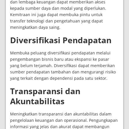
dan lembaga keuangan dapat memberikan akses
kepada sumber daya dan modal yang diperlukan.
Kemitraan ini juga dapat membuka pintu untuk
transfer teknologi dan pengetahuan yang dapat
meningkatkan daya saing.
Diversifikasi Pendapatan
Membuka peluang diversifikasi pendapatan melalui
pengembangan bisnis baru atau ekspansi ke pasar
yang belum terjamah. Diversifikasi dapat memberikan
sumber pendapatan tambahan dan mengurangi risiko
yang terkait dengan dependensi pada satu sektor.
Transparansi dan
Akuntabilitas
Meningkatkan transparansi dan akuntabilitas dalam
pengelolaan keuangan dan operasional. Pengungkapan
informasi yang jelas dan akurat dapat membangun