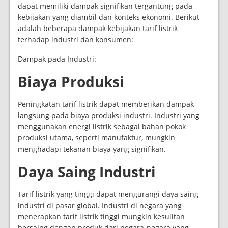
dapat memiliki dampak signifikan tergantung pada
kebijakan yang diambil dan konteks ekonomi. Berikut
adalah beberapa dampak kebijakan tarif listrik
terhadap industri dan konsumen:
Dampak pada Industri:
Biaya Produksi
Peningkatan tarif listrik dapat memberikan dampak
langsung pada biaya produksi industri. Industri yang
menggunakan energi listrik sebagai bahan pokok
produksi utama, seperti manufaktur, mungkin
menghadapi tekanan biaya yang signifikan.
Daya Saing Industri
Tarif listrik yang tinggi dapat mengurangi daya saing
industri di pasar global. Industri di negara yang
menerapkan tarif listrik tinggi mungkin kesulitan
bersaing dengan produk dari negara-negara yang