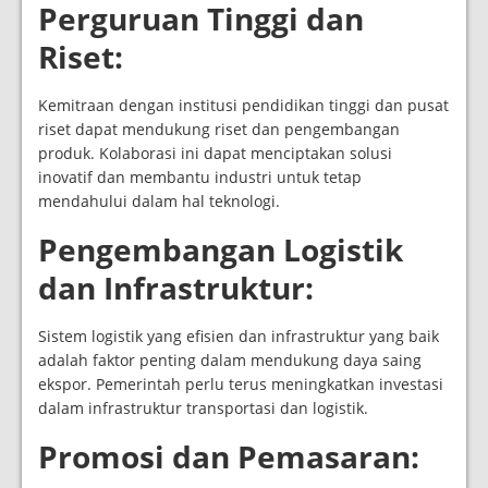
Perguruan Tinggi dan
Riset:
Kemitraan dengan institusi pendidikan tinggi dan pusat
riset dapat mendukung riset dan pengembangan
produk. Kolaborasi ini dapat menciptakan solusi
inovatif dan membantu industri untuk tetap
mendahului dalam hal teknologi.
Pengembangan Logistik
dan Infrastruktur:
Sistem logistik yang efisien dan infrastruktur yang baik
adalah faktor penting dalam mendukung daya saing
ekspor. Pemerintah perlu terus meningkatkan investasi
dalam infrastruktur transportasi dan logistik.
Promosi dan Pemasaran: