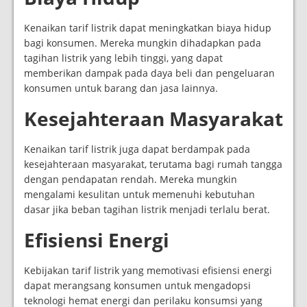
Kenaikan tarif listrik dapat meningkatkan biaya hidup
bagi konsumen. Mereka mungkin dihadapkan pada
tagihan listrik yang lebih tinggi, yang dapat
memberikan dampak pada daya beli dan pengeluaran
konsumen untuk barang dan jasa lainnya.
Kesejahteraan Masyarakat
Kenaikan tarif listrik juga dapat berdampak pada
kesejahteraan masyarakat, terutama bagi rumah tangga
dengan pendapatan rendah. Mereka mungkin
mengalami kesulitan untuk memenuhi kebutuhan
dasar jika beban tagihan listrik menjadi terlalu berat.
Efisiensi Energi
Kebijakan tarif listrik yang memotivasi efisiensi energi
dapat merangsang konsumen untuk mengadopsi
teknologi hemat energi dan perilaku konsumsi yang