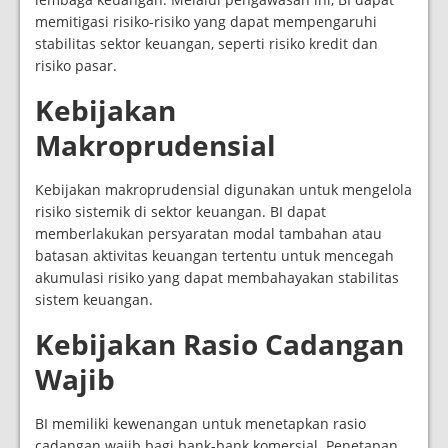
memitigasi risiko-risiko yang dapat mempengaruhi
stabilitas sektor keuangan, seperti risiko kredit dan
risiko pasar.
Kebijakan
Makroprudensial
Kebijakan makroprudensial digunakan untuk mengelola
risiko sistemik di sektor keuangan. BI dapat
memberlakukan persyaratan modal tambahan atau
batasan aktivitas keuangan tertentu untuk mencegah
akumulasi risiko yang dapat membahayakan stabilitas
sistem keuangan.
Kebijakan Rasio Cadangan
Wajib
BI memiliki kewenangan untuk menetapkan rasio
cadangan wajib bagi bank-bank komersial. Penetapan