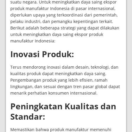
suatu negara. Untuk meningkatkan daya saing ekspor
produk manufaktur Indonesia di pasar internasional,
diperlukan upaya yang terkoordinasi dari pemerintah,
pelaku industri, dan pemangku kepentingan terkait.
Berikut adalah beberapa strategi yang dapat dilakukan
untuk meningkatkan daya saing ekspor produk
manufaktur Indonesia:
Inovasi Produk:
Terus mendorong inovasi dalam desain, teknologi, dan
kualitas produk dapat meningkatkan daya saing.
Pengembangan produk yang lebih efisien, ramah
lingkungan, dan sesuai dengan tren pasar global dapat
menarik perhatian konsumen internasional.
Peningkatan Kualitas dan
Standar:
Memastikan bahwa produk manufaktur memenuhi