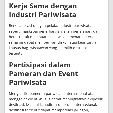
Kerja Sama dengan
Industri Pariwisata
Berkolaborasi dengan pelaku industri pariwisata,
seperti maskapai penerbangan, agen perjalanan, dan
hotel, untuk membuat paket wisata menarik. Kerja
sama ini dapat memberikan diskon atau keuntungan
khusus bagi wisatawan yang memilih destinasi
tertentu.
Partisipasi dalam
Pameran dan Event
Pariwisata
Menghadiri pameran pariwisata internasional atau
menggelar event khusus dapat meningkatkan eksposur
destinasi. Melalui kehadiran di forum internasional,
destinasi tersebut dapat memperluas jaringan,