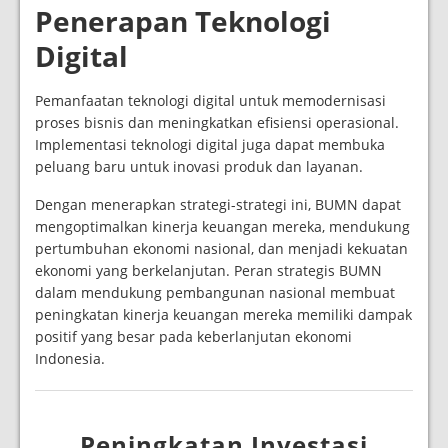
Penerapan Teknologi
Digital
Pemanfaatan teknologi digital untuk memodernisasi
proses bisnis dan meningkatkan efisiensi operasional.
Implementasi teknologi digital juga dapat membuka
peluang baru untuk inovasi produk dan layanan.
Dengan menerapkan strategi-strategi ini, BUMN dapat
mengoptimalkan kinerja keuangan mereka, mendukung
pertumbuhan ekonomi nasional, dan menjadi kekuatan
ekonomi yang berkelanjutan. Peran strategis BUMN
dalam mendukung pembangunan nasional membuat
peningkatan kinerja keuangan mereka memiliki dampak
positif yang besar pada keberlanjutan ekonomi
Indonesia.
Peningkatan Investasi