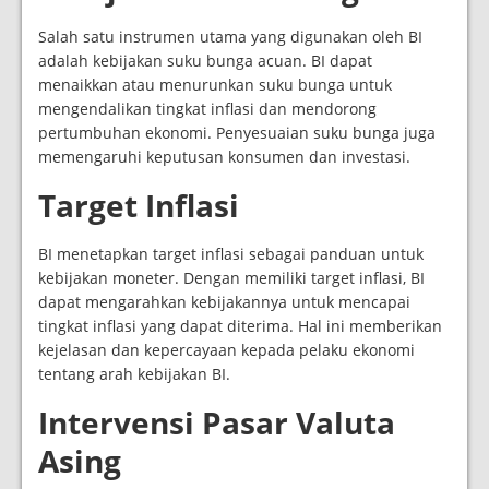
Salah satu instrumen utama yang digunakan oleh BI
adalah kebijakan suku bunga acuan. BI dapat
menaikkan atau menurunkan suku bunga untuk
mengendalikan tingkat inflasi dan mendorong
pertumbuhan ekonomi. Penyesuaian suku bunga juga
memengaruhi keputusan konsumen dan investasi.
Target Inflasi
BI menetapkan target inflasi sebagai panduan untuk
kebijakan moneter. Dengan memiliki target inflasi, BI
dapat mengarahkan kebijakannya untuk mencapai
tingkat inflasi yang dapat diterima. Hal ini memberikan
kejelasan dan kepercayaan kepada pelaku ekonomi
tentang arah kebijakan BI.
Intervensi Pasar Valuta
Asing