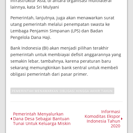
Infrastruktur Asia, di antara organisasi multilateral
lainnya, kata Sri Mulyani
Pemerintah, lanjutnya, juga akan menawarkan surat
utang pemerintah melalui penempatan swasta ke
Lembaga Penjamin Simpanan (LPS) dan Badan
Pengelola Dana Haji.
Bank Indonesia (BI) akan menjadi pilihan terakhir
pemerintah untuk membiayai defisit anggarannya yang
semakin lebar, tambahnya, karena peraturan baru
sekarang memungkinkan bank sentral untuk membeli
obligasi pemerintah dari pasar primer.
PEMERINTAH MENAWARKAN OBLIGASI HINGGA AKHIR TAHUN
Informasi
Pemerintah Menyalurkan
Komoditas Ekspor
Dana Desa Sebagai Bantuan
Indonesia Tahun
Tunai Untuk Keluarga Miskin
2020