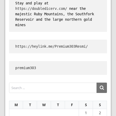
Stay and play at 
https://doubledicerv.com/
 near the 
majestic Ruby Mountains, the Southfork 
Reservoir and the large northern gold 
mines
https://heylink.me/Premium303Resmi/
premium303
M
T
W
T
F
S
S
1
2