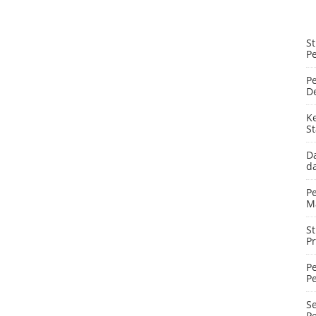
S
P
Pe
De
K
St
Da
d
P
M
S
P
Pe
P
Se
P