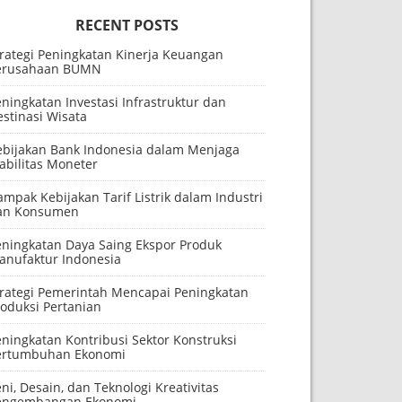
RECENT POSTS
trategi Peningkatan Kinerja Keuangan
erusahaan BUMN
ningkatan Investasi Infrastruktur dan
stinasi Wisata
ebijakan Bank Indonesia dalam Menjaga
abilitas Moneter
mpak Kebijakan Tarif Listrik dalam Industri
an Konsumen
eningkatan Daya Saing Ekspor Produk
anufaktur Indonesia
trategi Pemerintah Mencapai Peningkatan
roduksi Pertanian
ningkatan Kontribusi Sektor Konstruksi
ertumbuhan Ekonomi
ni, Desain, dan Teknologi Kreativitas
engembangan Ekonomi