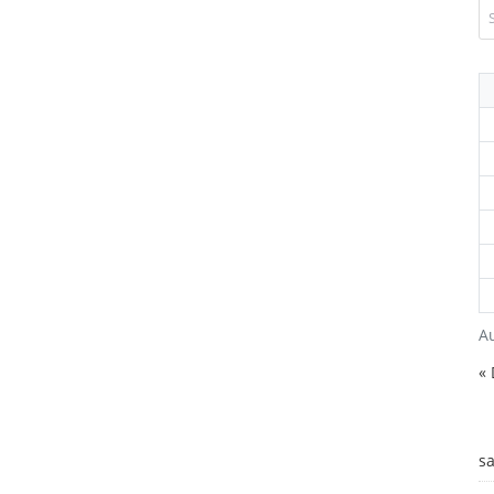
A
«
s