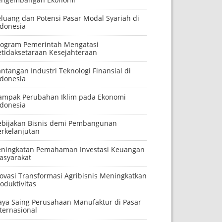
eluang dan Potensi Pasar Modal Syariah di
ndonesia
rogram Pemerintah Mengatasi
etidaksetaraan Kesejahteraan
ntangan Industri Teknologi Finansial di
ndonesia
ampak Perubahan Iklim pada Ekonomi
ndonesia
ebijakan Bisnis demi Pembangunan
erkelanjutan
eningkatan Pemahaman Investasi Keuangan
asyarakat
novasi Transformasi Agribisnis Meningkatkan
oduktivitas
aya Saing Perusahaan Manufaktur di Pasar
ternasional