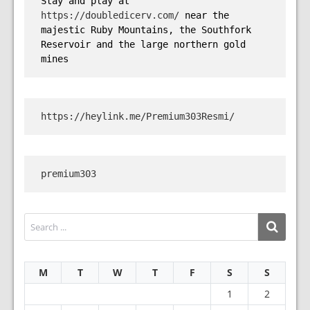
Stay and play at 
https://doubledicerv.com/
 near the 
majestic Ruby Mountains, the Southfork 
Reservoir and the large northern gold 
mines
https://heylink.me/Premium303Resmi/
premium303
M
T
W
T
F
S
S
1
2