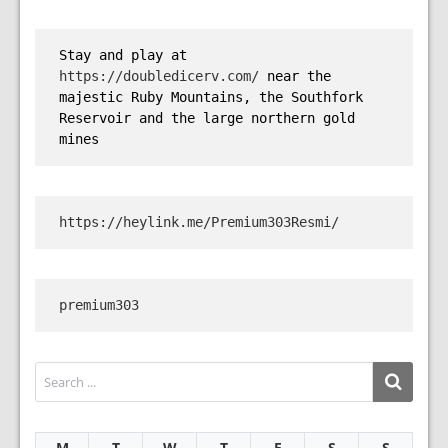
Stay and play at 
https://doubledicerv.com/
 near the 
majestic Ruby Mountains, the Southfork 
Reservoir and the large northern gold 
mines
https://heylink.me/Premium303Resmi/
premium303
M
T
W
T
F
S
S