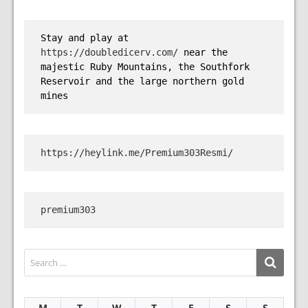
Stay and play at 
https://doubledicerv.com/
 near the 
majestic Ruby Mountains, the Southfork 
Reservoir and the large northern gold 
mines
https://heylink.me/Premium303Resmi/
premium303
M
T
W
T
F
S
S